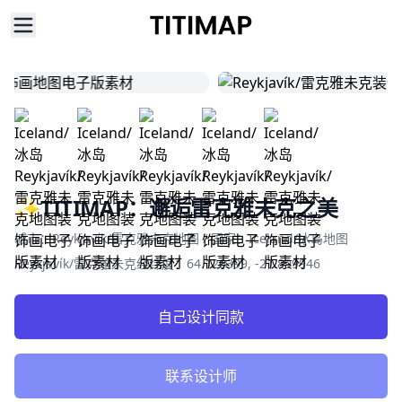
✨TITIMAP：邂逅雷克雅未克之美
Product information
城市：Reykjavík/雷克雅未克地图 / 国家：Iceland/冰岛地图
Reykjavík/雷克雅未克经纬度：64.120399, -21.899946
自己设计同款
联系设计师